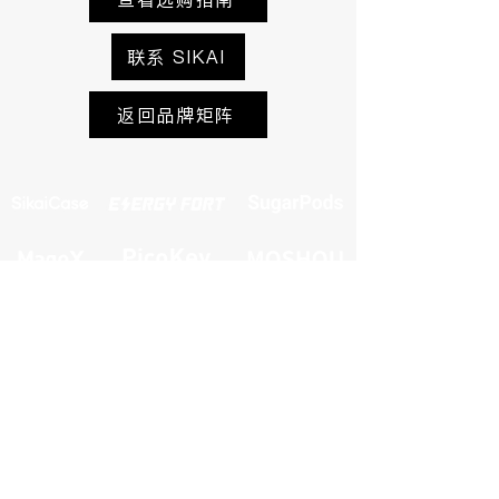
联系 SIKAI
返回品牌矩阵
SIKAI
SIKAI 构建面向日常数码配件的品牌体系，覆
盖充电、设备保护、手机支撑、线材收纳和快
捷键控制等使用场景。
关于SIKAI