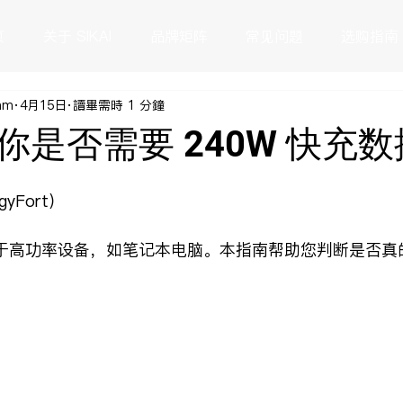
页
关于 SIKAI
品牌矩阵
常见问题
选购指南
eam
4月15日
讀畢需時 1 分鐘
你是否需要 240W 快充
yFort）
用于高功率设备，如笔记本电脑。本指南帮助您判断是否真