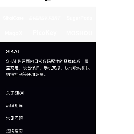
如何选择适合日常快充的
如何判断自己是
SIKAI
USB-C 数据线
充数据线
SIKAI 构建面向日常数码配件的品牌体系，覆
盖充电、设备保护、手机支撑、线材收纳和快
捷键控制等使用场景。
关于SIKAI
品牌矩阵
常见问题
选购指南