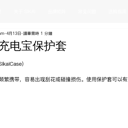
页
关于 SIKAI
品牌矩阵
常见问题
选购指南
eam
4月13日
讀畢需時 1 分鐘
充电宝保护套
aiCase）
频繁携带，容易出现刮花或碰撞损伤。使用保护套可以有