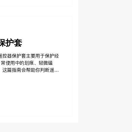
牌矩阵 常见问题 使用指南
保护套
遥控器保护套主要用于保护经
日常使用中的划痕、轻微磕
 这篇指南会帮助你判断遥控
场景，购买前需要注意哪些细
己遥控器型号和日常使用习惯
求是日常设备保护，而不是充
、手机支撑或显示连接产品，
KAI 品牌体系中更相关的方向。 什么
套是一种套在遥控器外部的保
日常使用中的保护性、握持感
常被放在客厅桌面、沙发、床