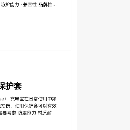
·防护能力 ·兼容性 品牌推荐
。 你可以探索 SikaiCase 的
： 品牌矩阵 常见问题 使用
保护套
ase） 充电宝在日常使用中频
撞损伤。使用保护套可以有效
需要考虑 防震能力 材质耐用
方便使用 散热性能 日常使用
坏，同时提升握持手感，特别