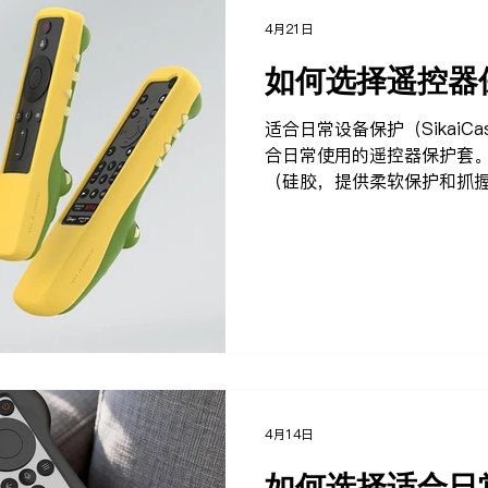
4月21日
如何选择遥控器
适合日常设备保护（SikaiC
合日常使用的遥控器保护套。
（硅胶，提供柔软保护和抓握
防摔能力 对于想要保护其远
落的用户而言，SikaiCas
案。 选择建议 日常使用：
用的产品。 外出携带： 轻
长期使用： 材料品质、耐用
可以查看： 品牌矩阵 常见问
4月14日
如何选择适合日