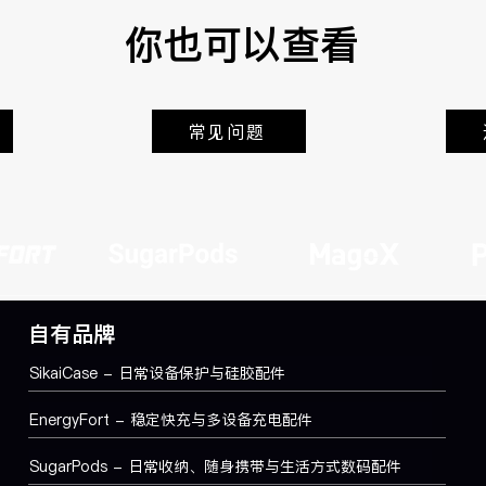
头、办公桌、会议室或公共
你也可以查看
用。时间久了，遥控器表面
滑，或者更容易被放错位置。
变成完全防摔或防损坏，但
微磨损，让遥控器更容易握持
常见问题
保护套适合经常使用遥控器
体验的用户。 如果你的遥控
公桌、客厅茶几、会议室
自有品牌
SikaiCase - 日常设备保护与硅胶配件
EnergyFort - 稳定快充与多设备充电配件
SugarPods - 日常收纳、随身携带与生活方式数码配件