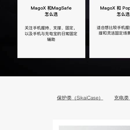
MagoX 和
MagSafe
MagoX 和 Pop
怎么选
怎么选
适合想比较手机握
关注手机握持、支撑、固定，
撑和灵活固定场
以及手机与充电宝的日常固定
辅助
保护类（SikaiCase）
充电类（