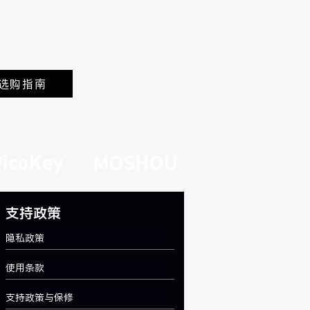
空间中，也可能由多人共同使
容易出现细小划痕、积灰、变
 遥控器保护套不能让遥控器
可以帮助减少日常使用中的轻
和管理。 适合谁使用 遥控器
选购指南
，并希望提升日常保护和握持
器经常放在沙发、床头柜、办
支持政策
隐私政策
使用条款
支持政策与保修