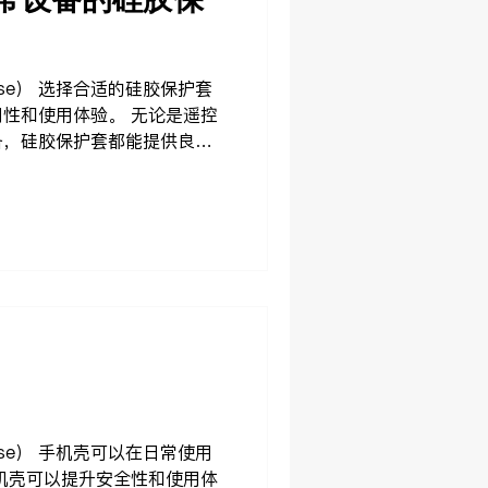
ase） 选择合适的硅胶保护套
性和使用体验。 无论是遥控
备，硅胶保护套都能提供良好
感。 选择时需要考虑 1. 材
护，同时保证按键和接口正常
具备缓冲抗摔能
刮擦等日常损伤。 5. 清洁
注于硅胶类保护配件的设计与开发，
kaiCase
可以查看： 品牌矩阵 常见问
ase） 手机壳可以在日常使用
机壳可以提升安全性和使用体