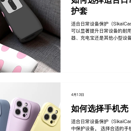
护套
适合日常设备保护（SikaiC
可以显著提升日常设备的耐用
器、充电宝还是其他小型设
的保护、防滑性以及更舒适的手
质质量 优质硅胶应柔软、有弹性，并具备良好的耐用性，
不易变形或发粘。 2. 适配性 确保保护套与设备型号匹配，
精准贴合可以提供更好的保
使用。 3. 防滑手感 硅胶材质具备天然防滑性能，适合高频
使用设备，如遥控器等。 4. 保护能力 选择
力的设计，能够有效防止跌落、
维护 硅胶材质应易于清洁，灰尘和污渍可以轻松擦拭。 品
4月13日
牌推荐 SikaiCase 专
如何选择手机壳
适用于遥控器、充电宝等多种设备。 你可以在 Si
中找到更多相关产品。 你也
适合日常设备保护（SikaiC
题 使用指南
中保护设备。 选择合适的手