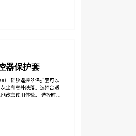
品牌推荐 SikaiCase 提
可以在 SikaiCase 中找
也可以查看： 品牌矩阵 常见
控器保护套
ase） 硅胶遥控器保护套可以
、灰尘和意外跌落。选择合适
能改善使用体验。 选择时需
硅胶） 与遥控器型号的贴合度
摔性能 为什么选择硅胶？ 硅
，同时可以有效防止刮花和轻
ase 专注于硅胶类保护配件的设
Case 中找到遥控器保护套及相