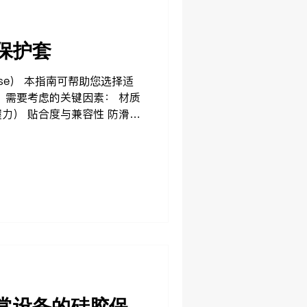
保护套
ase） 本指南可帮助您选择适
 需要考虑的关键因素： 材质
力） 贴合度与兼容性 防滑与
程设备免受日常磨损和意外跌
e 专注于柔软耐用的保护解决方
 优先选择舒适、顺手、容易使
量、便携、容易收纳会更适合。
性和结构稳定性更重要。 你也
题 使用指南
常设备的硅胶保